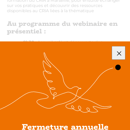
formation du CRIA à Marseille, pour ensuite échanger
sur vos pratiques et découvrir des ressources
disponibles au CRIA liées à la thématique
Au programme du webinaire en
présentiel :
9h30
: Accueil café et découverte des
ressources de la plateforme Doc en Stock
France
10h : Visionner ensemble le webinaire sur
grand écran et poser des questions
directement à l’intervenante par écrit (saisie
par l’animatrice du CRIA)
11h : Echanges sur les pratiques de chacun
11h30 – 12h découverte de ressources
disponibles au CRIA – En consultation et à
l’emprunt !
Contact présentiel :
Gudny Vidarsdottir
(contenu) &
Samia Bellessa
(Inscription)
Fermeture annuelle