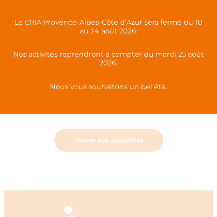
Le CRIA Provence-Alpes-Côte d’Azur sera fermé du 10
Partagez cette publication sur :
au 24 août 2026.
Nos activités reprendront à compter du mardi 25 août
2026.
L’accueil des personnes en situation d’illettrisme à
Brignoles et Manosque
Nous vous souhaitons un bel été.
Journée défense et citoyenneté 2023 : un jeune
Français sur vingt en situation d’illettrisme
Toutes nos actualités