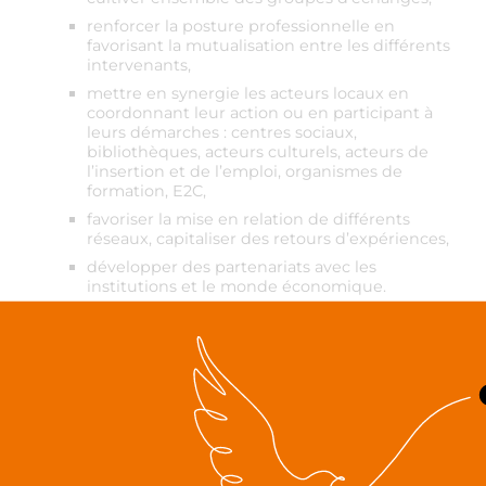
renforcer la posture professionnelle en
favorisant la mutualisation entre les différents
intervenants,
mettre en synergie les acteurs locaux en
coordonnant leur action ou en participant à
leurs démarches : centres sociaux,
bibliothèques, acteurs culturels, acteurs de
l’insertion et de l’emploi, organismes de
formation, E2C,
favoriser la mise en relation de différents
réseaux, capitaliser des retours d’expériences,
développer des partenariats avec les
institutions et le monde économique.
Appui aux démarches
innovantes