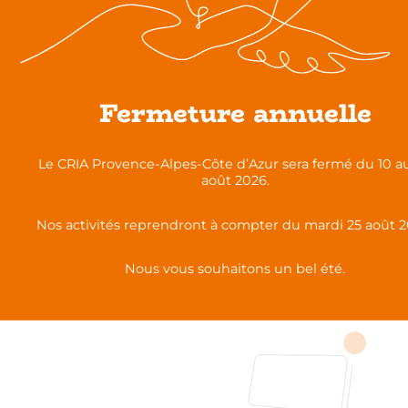
Fermeture annuelle
L’appui aux démarches innovantes
consiste à :
favoriser l’engagement en formation par une
démarche participative (les ambassadeurs de
Le CRIA Provence-Alpes-Côte d’Azur sera fermé du 10 a
la lutte contre l’illettrisme),
août 2026.
accompagner la mise en œuvre de bonnes
pratiques,
Nos activités reprendront à compter du mardi 25 août 2
faciliter le repérage et l’inscription des
personnes dans des démarches de formation
Nous vous souhaitons un bel été.
de base ou d’accès à la langue,