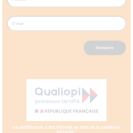
La certification a été délivrée au titre de la catégorie
suivante :