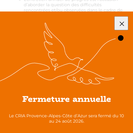
d’aborder la question des difficultés
rencontrées et/ou observées dans le cadre de
l’évaluation des compétences et de proposer
l’accès à une action adéquate du plan de
formation
Une
information collective
reliant étroitement
la formation de base à un projet d’entreprise
,
la certification qualité par exemple qui
nécessite la mise en place de procédures
écrites, permet au salarié d’avoir une idée
concrète de la finalité de la formation sans se
sentir rabaissé vis à vis de ses collègues.
Partagez cette publication sur :
Fermeture annuelle
Le CRIA Provence-Alpes-Côte d’Azur sera fermé du 10
« L’alpha dans tous ses états »
au 24 août 2026.