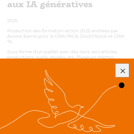
aux IA génératives
2025
Production des formation-action 2025 animées par
Aurore Barrot pour le CRIA PACA, DocEnStock et CRIA
74.
Sous forme d’un padlet avec des liens vers articles,
productions, outils, études, etc. Plusieurs thèmes :
Formateurs face à l’IA: pris dans un paradoxe
Qu’est-ce qu’une IA générative ?
Le coût cognitif des IA
Le coût environnemental des IA
Quel outil d’IA pour quoi faire ?
Comment utiliser les outils d’IA
Consulter