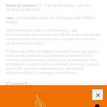
Dates et horaires :
16, 17 et 18 décembre – De 9h à
12h30 et 13h30 à 17h
Lieu :
La Farandole Allée des Echoppes Bât C713800
ISTRES
Cette formation vise le renforcement des
connaissances des niveaux du CECRL et la maîtrise des
compétences nécessaires pour corriger et examiner
les épreuves du DELF.
À l’issue de cette formation, les participants seront en
mesure de participer aux sessions d’examen DELF
comme examinateurs-correcteurs. Ils recevront une
attestation valable 5 ans qui permet d’exercer dans le
cadre des sessions organisées par les centres
d’examen DELF à l’étranger et en France.
Contact :
Monica Gilles – coordination@paalf.fr – 07 49 14 23 64