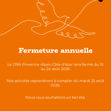
Partagez cette publication sur :
Les nuits de la lecture du 23 au 26 janvier 2025
Monter un scénario pédagogique et créer des
Fermeture annuelle
activités adaptées à un public FLE débutant
Le CRIA Provence-Alpes-Côte d’Azur sera fermé du 10
Toutes nos actualités
au 24 août 2026.
Nos activités reprendront à compter du mardi 25 août
2026.
Nous vous souhaitons un bel été.