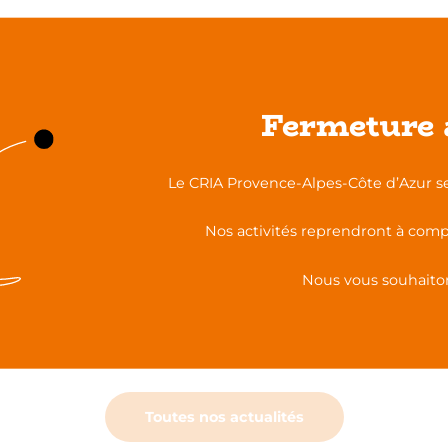
e
 c’est-à-dire l’autonomie, la prise d’initiatives ainsi que de
uipe
Fermeture 
pose la maîtrise des savoirs fondamentaux. Ne pas maîtriser 
facteur déterminant des risques d’exclusion.
Le CRIA Provence-Alpes-Côte d’Azur se
Nos activités reprendront à comp
Partagez cette publication sur :
Nous vous souhaiton
n entreprise
Com
Toutes nos actualités