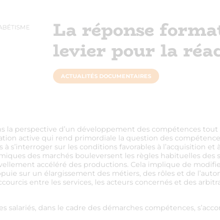
La réponse format
levier pour la réac
ACTUALITÉS DOCUMENTAIRES
dans la perspective d’un développement des compétences tout 
ation active qui rend primordiale la question des compétences 
s à s’interroger sur les conditions favorables à l’acquisition e
omiques des marchés bouleversent les règles habituelles des 
enouvellement accéléré des productions. Cela implique de modifie
puie sur un élargissement des métiers, des rôles et de l’auto
courcis entre les services, les acteurs concernés et des arbitra
r ses salariés, dans le cadre des démarches compétences, s’ac