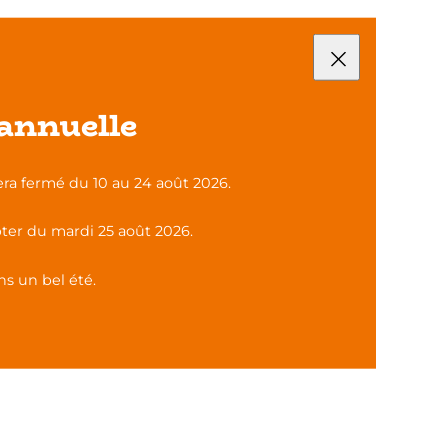
s capacités d’adaptation, le
annuelle
les savoirs de base constitue alors un
ra fermé du 10 au 24 août 2026.
ter du mardi 25 août 2026.
s un bel été.
ment repérer les personnes concernées ?