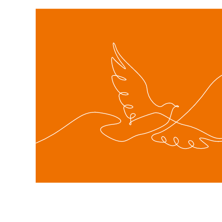
l’accroissement de la polyvalenc
les compétences comportementales,
développement du travail en éq
l’inscription dans la durée.
La mise en œuvre de ces compétences sup
obstacle sur le marché du travail et un 
La formation de base et/ou linguistique e