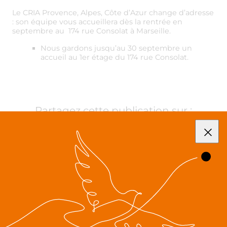
Le CRIA Provence, Alpes, Côte d’Azur change d’adresse
: son équipe vous accueillera dès la rentrée en
septembre au 174 rue Consolat à Marseille.
Nous gardons jusqu’au 30 septembre un
accueil au 1er étage du 174 rue Consolat.
Partagez cette publication sur :
Le recrutement de salariés étrangers primo
arrivants
Fermeture du CRIA pour la période estivale
Toutes nos actualités