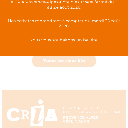
Le CRIA Provence-Alpes-Côte d’Azur sera fermé du 10
Cartographie des acteurs de l’Intégration dans les
au 24 août 2026.
Bouches du Rhône : une belle initiative de la
DDETS 13
Nos activités reprendront à compter du mardi 25 août
2026.
Un outil pédagogique complet pour
l’apprentissage de l’oral : la mallette « Comprendre
Nous vous souhaitons un bel été.
et parler »
Toutes nos actualités