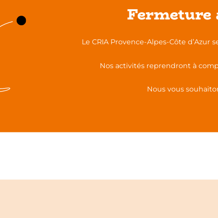
Fermeture 
Partagez cette publication sur :
Le CRIA Provence-Alpes-Côte d’Azur se
 scolaire
Pourquo
Nos activités reprendront à comp
Nous vous souhaiton
Toutes nos actualités