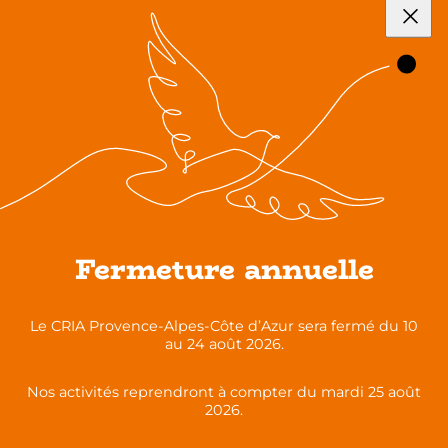
Le vendredi 12 décembre de 10h à 11h
Intervenants : Dominique GENTY (AFI ECRIT
69) et Nathalie BERTRAND (AFI ECRIT 01)
Partagez cette publication sur :
L’apprentissage de la langue en contexte
Fermeture annuelle
migratoire
Manuel d’animation-formation : Dire le juste,
Le CRIA Provence-Alpes-Côte d’Azur sera fermé du 10
l’injuste et construire des intelligences citoyennes
au 24 août 2026.
Nos activités reprendront à compter du mardi 25 août
Toutes nos actualités
2026.