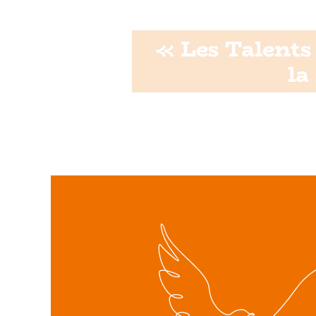
« Les Talents 
la