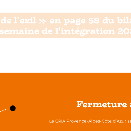
de l’exil » en page 58 du bi
 semaine de l'intégration 20
Fermeture 
Le CRIA Provence-Alpes-Côte d’Azur se