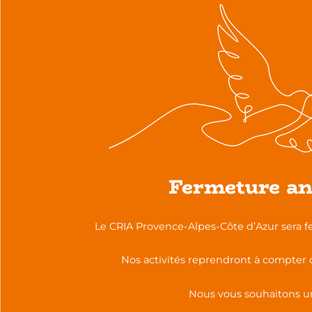
Fermeture an
Le CRIA Provence-Alpes-Côte d’Azur sera f
CRIA PACA
Nos activités reprendront à compter 
174 rue Consolat
Nous vous souhaitons un
13004 Marseille
Tél. +33 (0)4 13 41 53 20