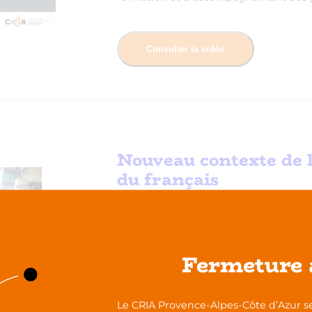
Consulter la vidéo
Nouveau contexte de 
du français
ACTIONS & ACTIVITÉS DU CRIA
WEBINA
Fermeture 
Le CRIA Provence, Alpes, Côte d’Azur
d’information destiné aux acteurs du d
la Réussite des Enfants) sur le nouveau
Le CRIA Provence-Alpes-Côte d’Azur se