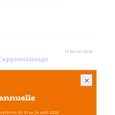
13 février 2026
l’apprentissage
IRES
annuelle
 a animé en vidéo conférence un temps
ispositif OEPRE (Ouvrir l’École aux Parents Pour
 contexte lié à l’apprentissage du français.
ra fermé du 10 au 24 août 2026.