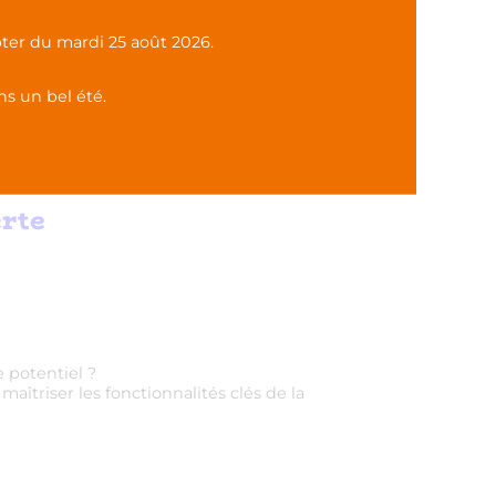
ter du mardi 25 août 2026.
s un bel été.
13 février 2026
erte
e potentiel ?
aîtriser les fonctionnalités clés de la