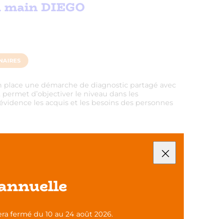
en main DIEGO
NAIRES
en place une démarche de diagnostic partagé avec
permet d’objectiver le niveau dans les
vidence les acquis et les besoins des personnes
annuelle
ra fermé du 10 au 24 août 2026.