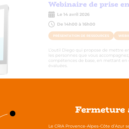
Webinaire de prise 
Le 14 avril 2026
De 14h00 à 16h00
PRÉSENTATION DE RESSOURCES
WEBI
L’outil Diego qui propose de mettre 
les personnes que vous accompagnez, 
compétences de base, en mettant en é
évaluées.
Plus d'infos
Fermeture 
Le CRIA Provence-Alpes-Côte d’Azur se