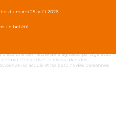
en main DIEGO
ter du mardi 25 août 2026.
s un bel été.
NAIRES
en place une démarche de diagnostic partagé avec
permet d’objectiver le niveau dans les
vidence les acquis et les besoins des personnes