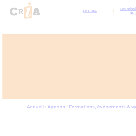
Les missi
Le CRIA
du 
Accueil
›
Agenda : Formations, événements & w